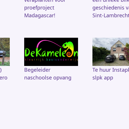
proefproject
geschiedenis 
Madagascar!
Sint-Lambrech
)
Begeleider
Te huur Instapk
ero
naschoolse opvang
slpk app