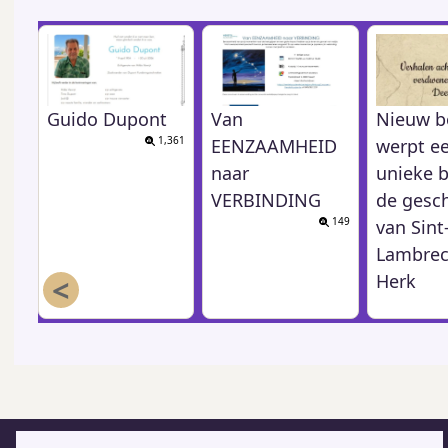
Guido Dupont
Van
Nieuw b
1,361
EENZAAMHEID
werpt e
naar
unieke b
VERBINDING
de gesc
149
van Sint
Lambrec
<
Herk