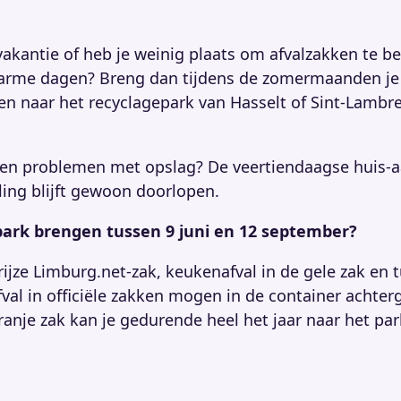
vakantie of heb je weinig plaats om afvalzakken te b
warme dagen? Breng dan tijdens de zomermaanden je
en naar het recyclagepark van Hasselt of Sint-Lambr
een problemen met opslag? De veertiendaagse huis-a
ing blijft gewoon doorlopen.
park brengen tussen 9 juni en 12 september?
grijze Limburg.net-zak, keukenafval in de gele zak en t
fval in officiële zakken mogen in de container achter
ranje zak kan je gedurende heel het jaar naar het par