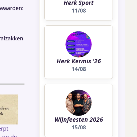
Herk Sport
rwaarden:
11/08
valzakken
Herk Kermis '26
14/08
Wijnfeesten 2026
15/08
rpt
k op de