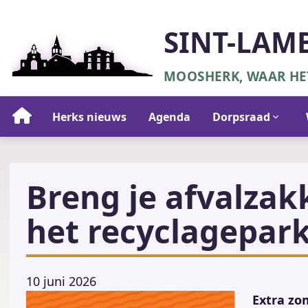
Overslaan
en
SINT-LAM
naar
de
MOOSHERK, WAAR HET
inhoud
gaan
Hoofdnavigatie
Herks nieuws
Agenda
Dorpsraad
Breng je afvalza
het recyclagepark
10 juni 2026
Extra zo