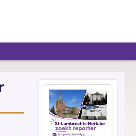
fo/agenda
r