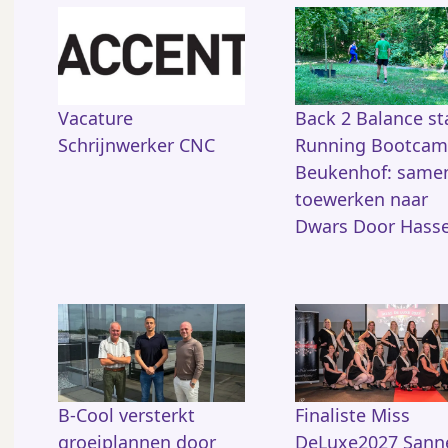
Vacature
Back 2 Balance st
Schrijnwerker CNC
Running Bootcam
Beukenhof: same
toewerken naar
Dwars Door Hasse
B-Cool versterkt
Finaliste Miss
groeiplannen door
DeLuxe2027 Sann