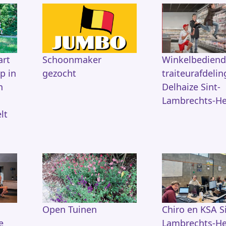
art
Schoonmaker
Winkelbedien
p in
gezocht
traiteurafdelin
n
Delhaize Sint-
Lambrechts-He
lt
Open Tuinen
Chiro en KSA S
e
Lambrechts-He