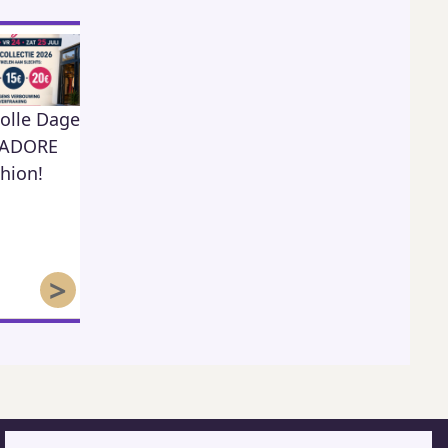
olle Dagen
KSA Moos Herk
Memo Döner
426
j ADORE
Kebab
1,303
hion!
60
>