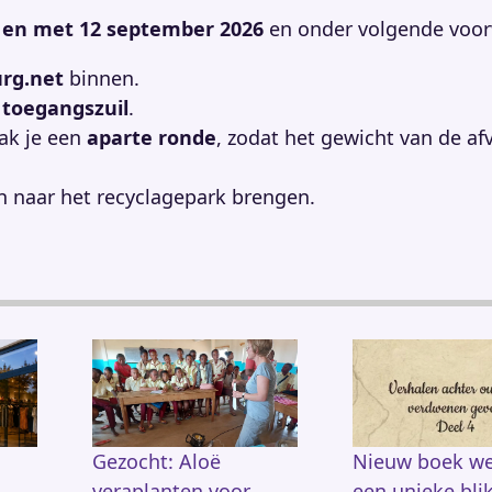
ot en met 12 september 2026
en onder volgende voo
urg.net
binnen.
e
toegangszuil
.
aak je een
aparte ronde
, zodat het gewicht van de af
n naar het recyclagepark brengen.
Gezocht: Aloë
Nieuw boek we
veraplanten voor
een unieke bli