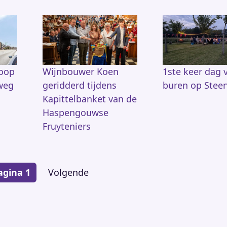
koop
Wijnbouwer Koen
1ste keer dag 
weg
geridderd tijdens
buren op Stee
Kapittelbanket van de
Haspengouwse
Fruyteniers
agina 1
Volgende
Volgende
pagina