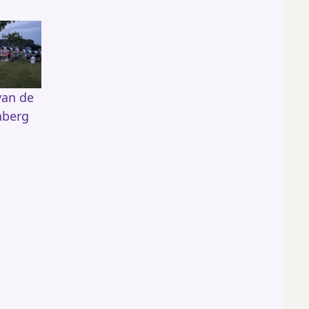
van de
nberg