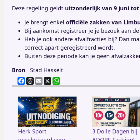
Deze regeling geldt
uitzonderlijk van 9 juni t
Je brengt enkel
officiële zakken van Limb
Bij aankomst registreer je je bezoek aan d
Heb je ook andere afvalfracties bij? Dan m
correct apart geregistreerd wordt.
Buiten deze periode kan je geen afvalzakke
Bron
Stad Hasselt
F
T
E
X
W
a
h
m
h
c
re
ai
at
e
a
l
s
b
d
A
o
s
p
o
p
k
Herk Sport
3 Dolle Dagen bij
geselecteerd voor
ADORE Fashion!