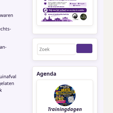
ewaren
echts-
Zoeken
an-
Agenda
uinafval
gelaten
k
Trainingdagen