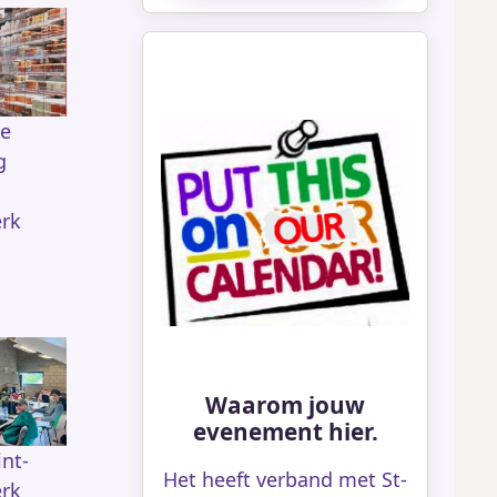
de
g
rk
Waarom jouw
evenement hier.
int-
Het heeft verband met St-
rk