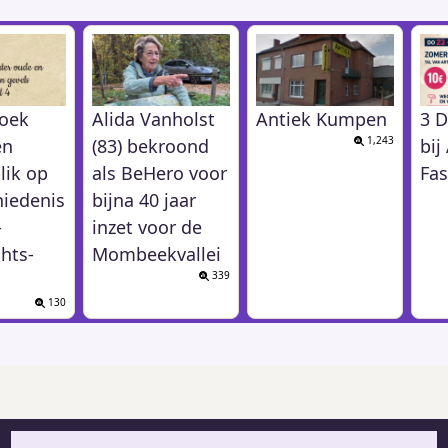
oek
Alida Vanholst
Antiek Kumpen
3 D
1,243
en
(83) bekroond
bi
lik op
als BeHero voor
Fas
hiedenis
bijna 40 jaar
-
inzet voor de
hts-
Mombeekvallei
339
130