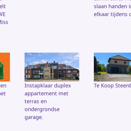
elt
slaan handen i
 WE
elkaar tijdens 
iss
ken
Instapklaar duplex
Te Koop Steen
het
appartement met
terras en
ondergrondse
garage.