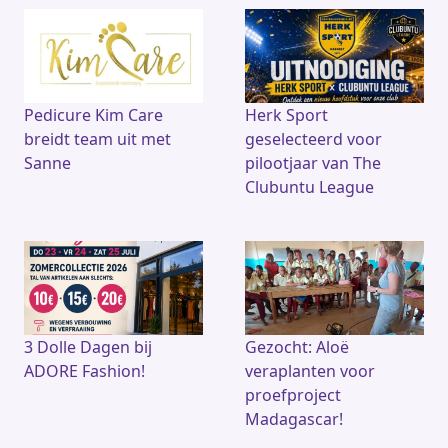
e
a
l
s
b
d
A
o
s
p
o
p
k
Pedicure Kim Care
Herk Sport
breidt team uit met
geselecteerd voor
Sanne
pilootjaar van The
Clubuntu League
3 Dolle Dagen bij
Gezocht: Aloë
ADORE Fashion!
veraplanten voor
proefproject
Madagascar!