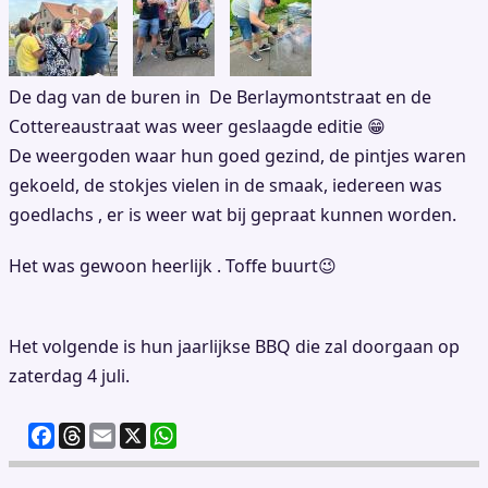
De dag van de buren in De Berlaymontstraat en de
Cottereaustraat was weer geslaagde editie 😁
De weergoden waar hun goed gezind, de pintjes waren
gekoeld, de stokjes vielen in de smaak, iedereen was
goedlachs , er is weer wat bij gepraat kunnen worden.
Het was gewoon heerlijk . Toffe buurt😉
Het volgende is hun jaarlijkse BBQ die zal doorgaan op
zaterdag 4 juli.
F
T
E
X
W
a
h
m
h
c
re
ai
at