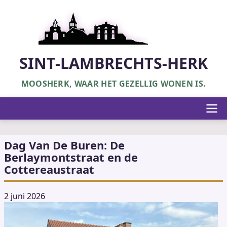
Overslaan
en
naar
de
inhoud
SINT-LAMBRECHTS-HERK
gaan
MOOSHERK, WAAR HET GEZELLIG WONEN IS.
Hoofdnavigatie
Dag Van De Buren: De
Berlaymontstraat en de
Cottereaustraat
2 juni 2026