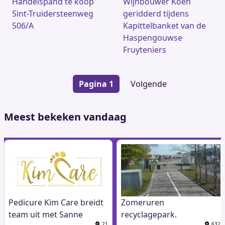
Handelspand te koop
Wijnbouwer Koen
Sint-Truidersteenweg
geridderd tijdens
506/A
Kapittelbanket van de
Haspengouwse
Fruyteniers
Paginering
Pagina 1
Volgende
Volgende
pagina
Meest bekeken vandaag
Pedicure Kim Care breidt
Zomeruren
team uit met Sanne
recyclagepark.
21
632