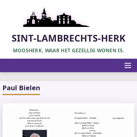
Overslaan
en
naar
de
inhoud
SINT-LAMBRECHTS-HERK
gaan
MOOSHERK, WAAR HET GEZELLIG WONEN IS.
Hoofdnavigatie
Paul Bielen