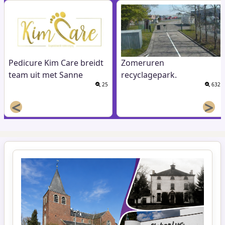
Pedicure Kim Care breidt
Zomeruren
team uit met Sanne
recyclagepark.
25
632
<
>