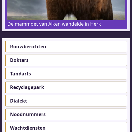
De mammoet van Alken wandelde in Herk
Rouwberichten
Footer-
menu
Dokters
Tandarts
Recyclagepark
Dialekt
Noodnummers
Wachtdiensten