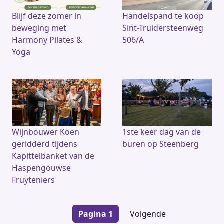
Blijf deze zomer in
Handelspand te koop
beweging met
Sint-Truidersteenweg
Harmony Pilates &
506/A
Yoga
Wijnbouwer Koen
1ste keer dag van de
geridderd tijdens
buren op Steenberg
Kapittelbanket van de
Haspengouwse
Fruyteniers
Paginering
Pagina 1
Volgende
Volgende