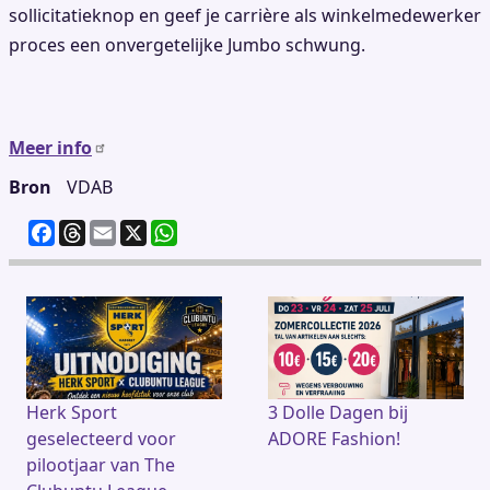
sollicitatieknop en geef je carrière als winkelmedewerker
proces een onvergetelijke Jumbo schwung.
Meer info
Bron
VDAB
F
T
E
X
W
a
h
m
h
c
re
ai
at
e
a
l
s
b
d
A
o
s
p
o
p
k
Herk Sport
3 Dolle Dagen bij
geselecteerd voor
ADORE Fashion!
pilootjaar van The