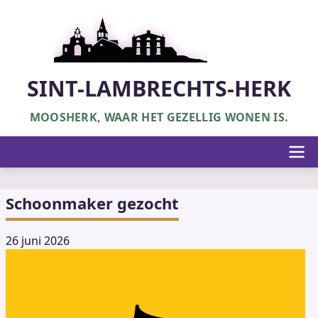
Overslaan
en
naar
de
inhoud
SINT-LAMBRECHTS-HERK
gaan
MOOSHERK, WAAR HET GEZELLIG WONEN IS.
Hoofdnavigatie
Schoonmaker gezocht
26 juni 2026