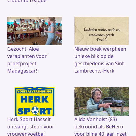
Clubuntu League
Gezocht: Aloë
Nieuw boek werpt een
veraplanten voor
unieke blik op de
proefproject
geschiedenis van Sint-
Madagascar!
Lambrechts-Herk
Herk Sport Hasselt
Alida Vanholst (83)
ontvangt steun voor
bekroond als BeHero
vrouwenvoetbal
voor bijna 40 jaar inzet