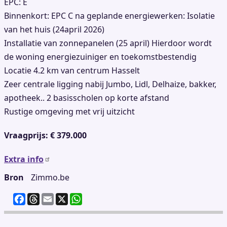
EPC: E
Binnenkort: EPC C na geplande energiewerken: Isolatie
van het huis (24april 2026)
Installatie van zonnepanelen (25 april) Hierdoor wordt
de woning energiezuiniger en toekomstbestendig
Locatie 4.2 km van centrum Hasselt
Zeer centrale ligging nabij Jumbo, Lidl, Delhaize, bakker,
apotheek.. 2 basisscholen op korte afstand
Rustige omgeving met vrij uitzicht
Vraagprijs: € 379.000
Extra info
Bron
Zimmo.be
F
T
E
X
W
a
h
m
h
c
re
ai
at