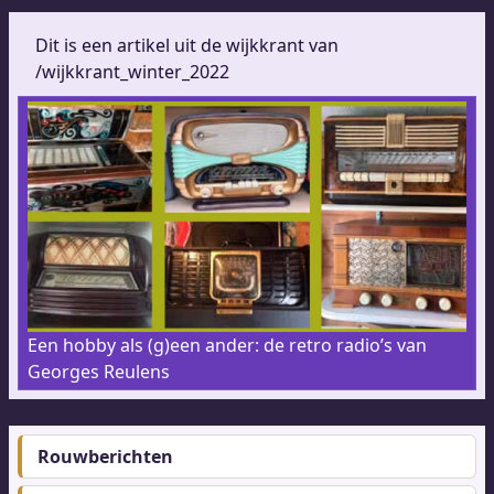
Dit is een artikel uit de wijkkrant van
/wijkkrant_winter_2022
Een hobby als (g)een ander: de retro radio’s van
Georges Reulens
Rouwberichten
Footer-