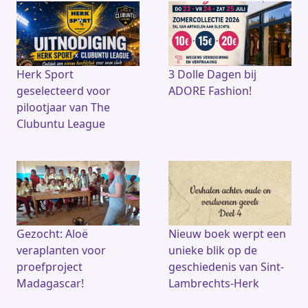
e
a
l
s
b
d
A
o
s
p
o
p
k
Herk Sport
3 Dolle Dagen bij
geselecteerd voor
ADORE Fashion!
pilootjaar van The
Clubuntu League
Gezocht: Aloë
Nieuw boek werpt een
veraplanten voor
unieke blik op de
proefproject
geschiedenis van Sint-
Madagascar!
Lambrechts-Herk