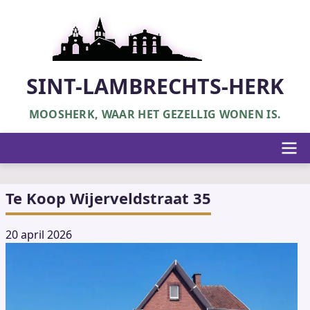
Overslaan
en
naar
de
inhoud
SINT-LAMBRECHTS-HERK
gaan
MOOSHERK, WAAR HET GEZELLIG WONEN IS.
Hoofdnavigatie
Te Koop Wijerveldstraat 35
20 april 2026