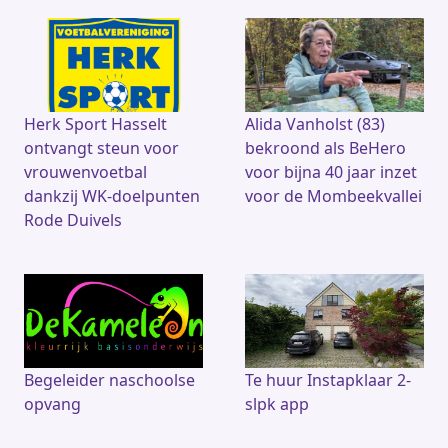
Herk Sport Hasselt
Alida Vanholst (83)
ontvangt steun voor
bekroond als BeHero
vrouwenvoetbal
voor bijna 40 jaar inzet
dankzij WK-doelpunten
voor de Mombeekvallei
Rode Duivels
Begeleider naschoolse
Te huur Instapklaar 2-
opvang
slpk app