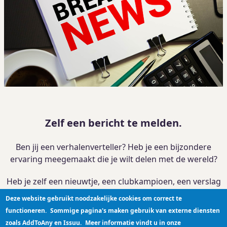
Zelf een bericht te melden.
Ben jij een verhalenverteller? Heb je een bijzondere
ervaring meegemaakt die je wilt delen met de wereld?
Heb je zelf een nieuwtje, een clubkampioen, een verslag
van je activiteit?
Deze website gebruikt noodzakelijke cookies om correct te
functioneren.
Sommige pagina's maken gebruik van externe diensten
Je kan je verhaal
hier plaatsen
zoals AddToAny en Issuu.
Meer informatie vindt u in onze