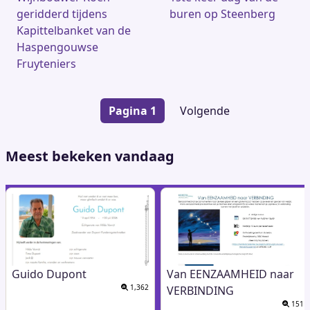
geridderd tijdens
buren op Steenberg
Kapittelbanket van de
Haspengouwse
Fruyteniers
Paginering
Pagina 1
Volgende
Volgende
pagina
Meest bekeken vandaag
Guido Dupont
Van EENZAAMHEID naar
1,362
VERBINDING
151