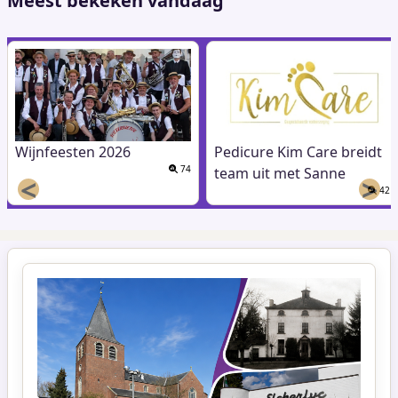
Meest bekeken vandaag
Wijnfeesten 2026
Pedicure Kim Care breidt
74
team uit met Sanne
<
>
42