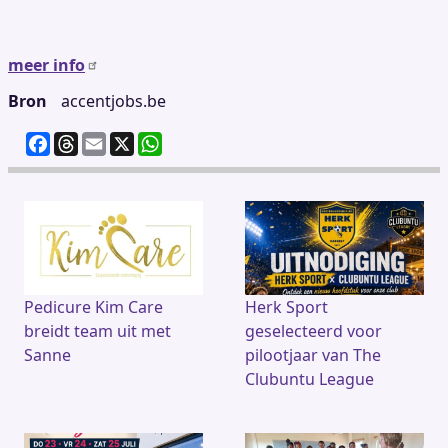
meer info
Bron
accentjobs.be
F
T
E
X
W
a
h
m
h
c
re
ai
at
e
a
l
s
b
d
A
o
s
p
o
p
k
Pedicure Kim Care
Herk Sport
breidt team uit met
geselecteerd voor
Sanne
pilootjaar van The
Clubuntu League