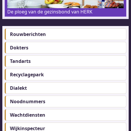
De ploeg van de gezinsbond van HERK
Rouwberichten
Footer-
menu
Dokters
Tandarts
Recyclagepark
Dialekt
Noodnummers
Wachtdiensten
Wijkinspecteur