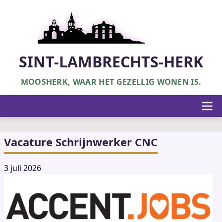
Overslaan
en
naar
de
inhoud
SINT-LAMBRECHTS-HERK
gaan
MOOSHERK, WAAR HET GEZELLIG WONEN IS.
Hoofdnavigatie
Vacature Schrijnwerker CNC
3 juli 2026