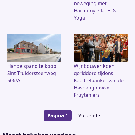
beweging met
Harmony Pilates &
Yoga
Handelspand te koop
Wijnbouwer Koen
Sint-Truidersteenweg
geridderd tijdens
506/A
Kapittelbanket van de
Haspengouwse
Fruyteniers
Paginering
Pagina 1
Volgende
Volgende
pagina