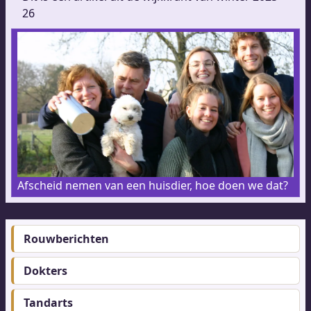
26
Afscheid nemen van een huisdier, hoe doen we dat?
Rouwberichten
Footer-
menu
Dokters
Tandarts