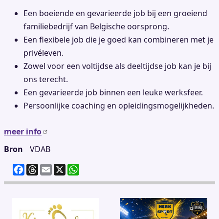
Een boeiende en gevarieerde job bij een groeiend
familiebedrijf van Belgische oorsprong.
Een flexibele job die je goed kan combineren met je
privéleven.
Zowel voor een voltijdse als deeltijdse job kan je bij
ons terecht.
Een gevarieerde job binnen een leuke werksfeer.
Persoonlijke coaching en opleidingsmogelijkheden.
meer info
Bron
VDAB
F
T
E
X
W
a
h
m
h
c
re
ai
at
e
a
l
s
b
d
A