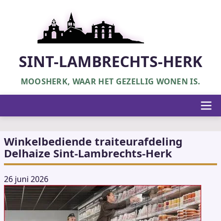
Overslaan
en
naar
de
inhoud
SINT-LAMBRECHTS-HERK
gaan
MOOSHERK, WAAR HET GEZELLIG WONEN IS.
Hoofdnavigatie
Winkelbediende traiteurafdeling
Delhaize Sint-Lambrechts-Herk
26 juni 2026