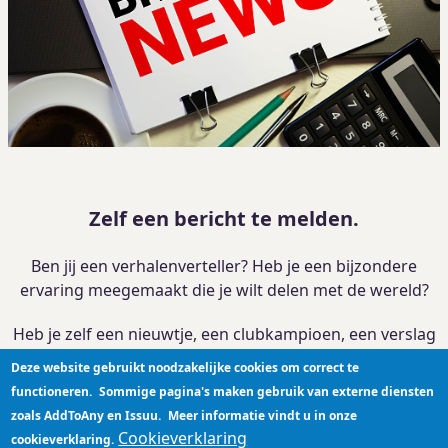
Zelf een bericht te melden.
Ben jij een verhalenverteller? Heb je een bijzondere
ervaring meegemaakt die je wilt delen met de wereld?
Heb je zelf een nieuwtje, een clubkampioen, een verslag
van je activiteit?
Deze website gebruikt noodzakelijke cookies om correct te
functioneren.
Sommige pagina's maken gebruik van externe diensten
Je kan je verhaal
hier plaatsen
zoals AddToAny en Issuu.
Meer informatie vindt u in onze
Cookieverklaring
cookieverklaring.
Privacyverklaring
|
Cookieverklaring
|
Disclaimer
|