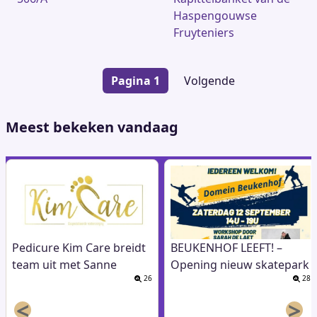
Haspengouwse
Fruyteniers
Paginering
Pagina 1
Volgende
Volgende
pagina
Meest bekeken vandaag
Pedicure Kim Care breidt
BEUKENHOF LEEFT! –
team uit met Sanne
Opening nieuw skatepark
26
28
<
>