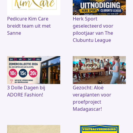
o
s
p
o
p
k
Pedicure Kim Care
Herk Sport
breidt team uit met
geselecteerd voor
Sanne
pilootjaar van The
Clubuntu League
3 Dolle Dagen bij
Gezocht: Aloë
ADORE Fashion!
veraplanten voor
proefproject
Madagascar!