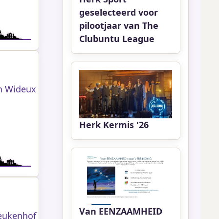
geselecteerd voor
pilootjaar van The
Clubuntu League
n Wideux
Herk Kermis '26
Van EENZAAMHEID
Beukenhof