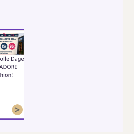
olle Dagen
KSA Moos Herk
Memo Döner
422
j ADORE
Kebab
1,300
hion!
59
>