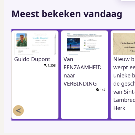
Meest bekeken vandaag
Guido Dupont
Van
Nieuw b
1,358
EENZAAMHEID
werpt e
naar
unieke b
VERBINDING
de gesc
147
van Sint
Lambrec
<
Herk