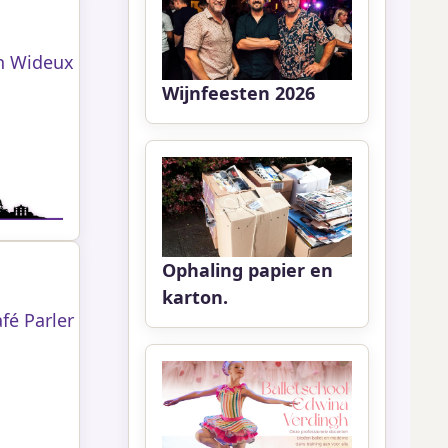
n Wideux
Wijnfeesten 2026
Ophaling papier en
karton.
fé Parler