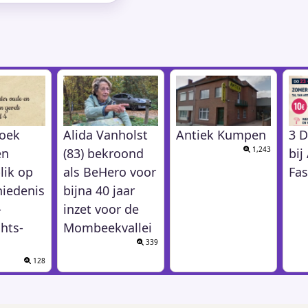
oek
Alida Vanholst
Antiek Kumpen
3 D
1,243
en
(83) bekroond
bi
lik op
als BeHero voor
Fas
hiedenis
bijna 40 jaar
-
inzet voor de
hts-
Mombeekvallei
339
128