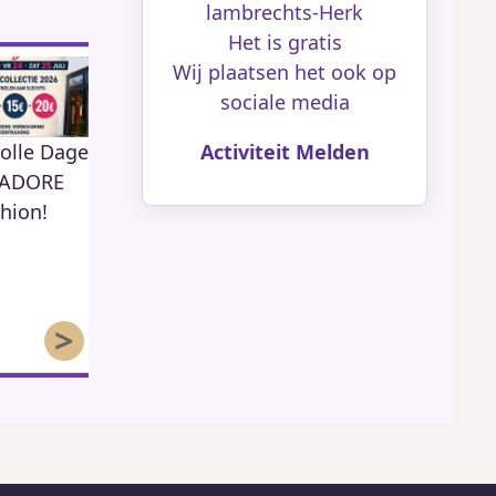
lambrechts-Herk
Het is gratis
Wij plaatsen het ook op
sociale media
Activiteit Melden
olle Dagen
KSA Moos Herk
Open Tuin
424
80
j ADORE
hion!
59
>