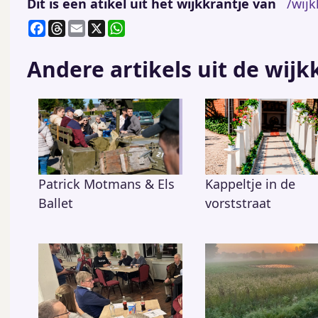
Dit is een atikel uit het wijkkrantje van
/wij
F
T
E
X
W
a
h
m
h
c
re
ai
at
Andere artikels uit de wijk
e
a
l
s
b
d
A
o
s
p
o
p
k
Patrick Motmans & Els
Kappeltje in de
Ballet
vorststraat