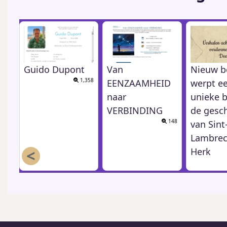
Guido Dupont
Van
Nieuw b
1,358
EENZAAMHEID
werpt e
naar
unieke b
VERBINDING
de gesc
148
van Sint
Lambrec
<
Herk