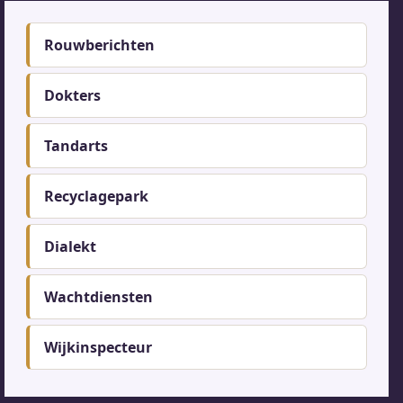
Footer-
Rouwberichten
menu
Dokters
Tandarts
Recyclagepark
Dialekt
Wachtdiensten
Wijkinspecteur