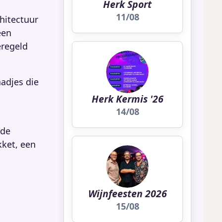
Herk Sport
11/08
hitectuur
een
eregeld
aadjes die
Herk Kermis '26
14/08
 de
kket, een
Wijnfeesten 2026
15/08