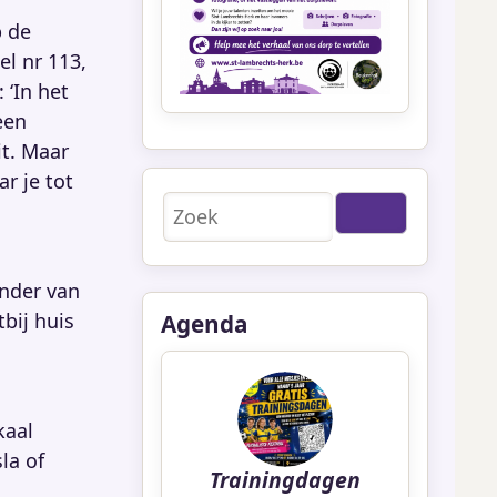
p de
l nr 113,
 ‘In het
een
t. Maar
r je tot
Zoeken
ender van
bij huis
Agenda
kaal
la of
Trainingdagen