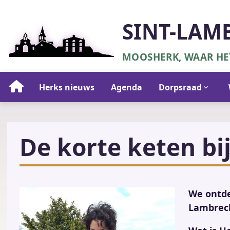
Overslaan
en
SINT-LAM
naar
de
MOOSHERK, WAAR HET
inhoud
gaan
Hoofdnavigatie
Herks nieuws
Agenda
Dorpsraad
De korte keten bij
We ontde
Lambrech