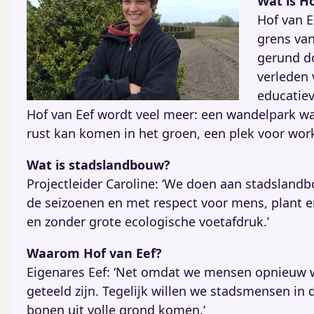
Wat is H
Hof van E
grens van
gerund do
verleden 
educatiev
Hof van Eef wordt veel meer: een wandelpark waa
rust kan komen in het groen, een plek voor wor
Wat is stadslandbouw?
Projectleider Caroline: ‘We doen aan stadslan
de seizoenen en met respect voor mens, plant en 
en zonder grote ecologische voetafdruk.’
Waarom Hof van Eef?
Eigenares Eef: ‘Net omdat we mensen opnieuw wi
geteeld zijn. Tegelijk willen we stadsmensen in 
bonen uit volle grond komen.‘