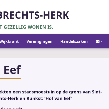
BRECHTS-HERK
 GEZELLIG WONEN IS.
Contact/in
Wijkkrant
Verenigingen
Handelszaken
 Eef
kten een stadsmoestuin op de grens van Sint-
ts-Herk en Runkst: ‘Hof van Eef’