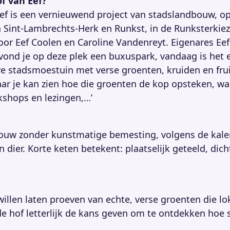
of van Eef?
ef is een vernieuwend project van stadslandbouw, o
 Sint-Lambrechts-Herk en Runkst, in de Runksterkieze
or Eef Coolen en Caroline Vandenreyt. Eigenares Eef:
vond je op deze plek een buxuspark, vandaag is het 
e stadsmoestuin met verse groenten, kruiden en frui
r je kan zien hoe die groenten de kop opsteken, waa
kshops en lezingen,…’
dbouw zonder kunstmatige bemesting, volgens de kal
dier. Korte keten betekent: plaatselijk geteeld, dicht
llen laten proeven van echte, verse groenten die lo
de hof letterlijk de kans geven om te ontdekken hoe s