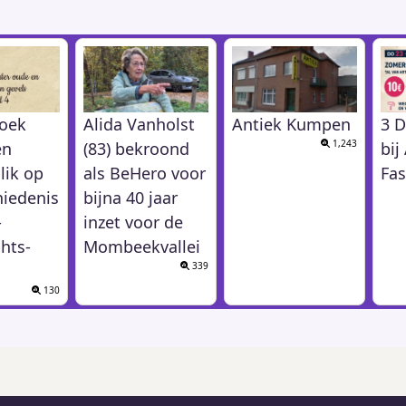
oek
Alida Vanholst
Antiek Kumpen
3 D
1,243
en
(83) bekroond
bi
lik op
als BeHero voor
Fas
hiedenis
bijna 40 jaar
-
inzet voor de
hts-
Mombeekvallei
339
130