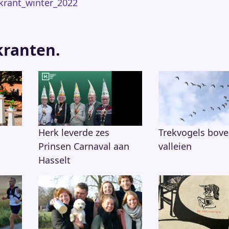
kkrant_winter_2022
kranten.
Herk leverde zes
Trekvogels bove
Prinsen Carnaval aan
valleien
Hasselt