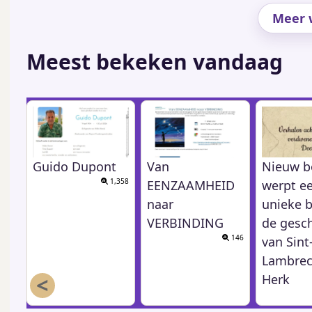
Meer w
Meest bekeken vandaag
Guido Dupont
Van
Nieuw b
1,358
EENZAAMHEID
werpt e
naar
unieke b
VERBINDING
de gesc
146
van Sint
Lambrec
<
Herk