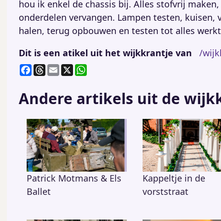
hou ik enkel de chassis bij. Alles stofvrij maken
onderdelen vervangen. Lampen testen, kuisen, v
halen, terug opbouwen en testen tot alles werkt
Dit is een atikel uit het wijkkrantje van
/wij
F
T
E
X
W
a
h
m
h
c
re
ai
at
Andere artikels uit de wijk
e
a
l
s
b
d
A
o
s
p
o
p
k
Patrick Motmans & Els
Kappeltje in de
Ballet
vorststraat