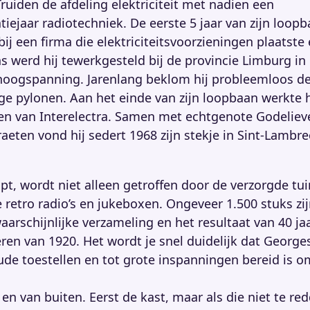
Truiden de afdeling elektriciteit met nadien een
atiejaar radiotechniek. De eerste 5 jaar van zijn loop
bij een firma die elektriciteitsvoorzieningen plaatste
s werd hij tewerkgesteld bij de provincie Limburg in
hoogspanning. Jarenlang beklom hij probleemloos de
e pylonen. Aan het einde van zijn loopbaan werkte hi
en van Interelectra. Samen met echtgenote Godeliev
aeten vond hij sedert 1968 zijn stekje in Sint-Lambre
t, wordt niet alleen getroffen door de verzorgde tui
retro radio’s en jukeboxen. Ongeveer 1.500 stuks zij
arschijnlijke verzameling en het resultaat van 40 ja
en van 1920. Het wordt je snel duidelijk dat George
de toestellen en tot grote inspanningen bereid is o
en van buiten. Eerst de kast, maar als die niet te red