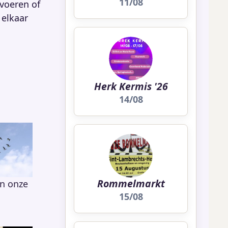
11/08
tvoeren of
 elkaar
Herk Kermis '26
14/08
Rommelmarkt
n onze
15/08