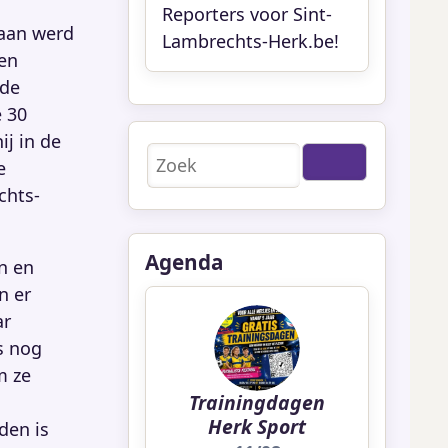
Reporters voor Sint-
baan werd
Lambrechts-Herk.be!
 en
 de
 30
j in de
Zoeken
e
chts-
Agenda
n en
n er
ar
s nog
m ze
Trainingdagen
Herk Sport
den is