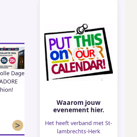
olle Dagen
Open Tuin
KSA Moos Herk
80
422
j ADORE
hion!
59
Waarom jouw
evenement hier.
>
Het heeft verband met St-
lambrechts-Herk