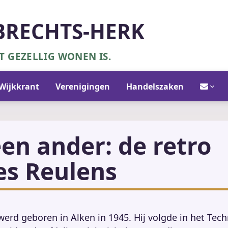
BRECHTS-HERK
 GEZELLIG WONEN IS.
Contact/in
Wijkkrant
Verenigingen
Handelszaken
een ander: de retro
es Reulens
erd geboren in Alken in 1945. Hij volgde in het Tec