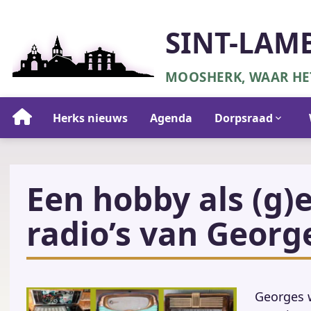
Overslaan
en
SINT-LAM
naar
de
MOOSHERK, WAAR HET
inhoud
gaan
Hoofdnavigatie
Herks nieuws
Agenda
Dorpsraad
Een hobby als (g)
radio’s van Georg
Georges w