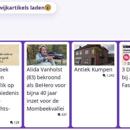
ijkartikels laden
oek
Alida Vanholst
Antiek Kumpen
3 D
1,242
en
(83) bekroond
bi
lik op
als BeHero voor
Fas
hiedenis
bijna 40 jaar
-
inzet voor de
hts-
Mombeekvallei
337
128