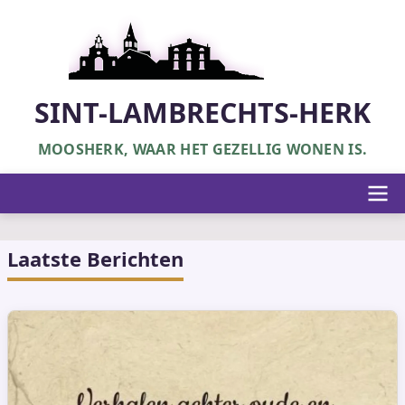
Overslaan
en
naar
de
inhoud
SINT-LAMBRECHTS-HERK
gaan
MOOSHERK, WAAR HET GEZELLIG WONEN IS.
Hoofdnavigatie
Laatste Berichten