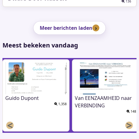
136
Meer berichten laden
Meest bekeken vandaag
Guido Dupont
Van EENZAAMHEID naar
1,358
VERBINDING
148
<
>