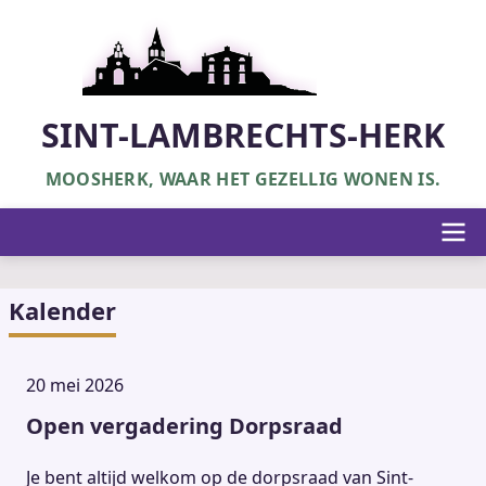
Overslaan
en
naar
de
inhoud
SINT-LAMBRECHTS-HERK
gaan
MOOSHERK, WAAR HET GEZELLIG WONEN IS.
Hoofdnavigatie
Kalender
20 mei 2026
Open vergadering Dorpsraad
Je bent altijd welkom op de dorpsraad van Sint-