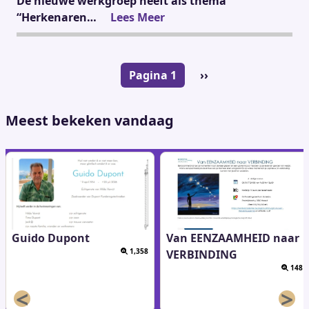
De nieuwe werkgroep heeft als thema
“Herkenaren…
Lees Meer
Paginering
Pagina 1
Volgende
››
pagina
Meest bekeken vandaag
Guido Dupont
Van EENZAAMHEID naar
1,358
VERBINDING
148
<
>