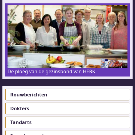
De ploeg van de gezinsbond van HERK
Rouwberichten
Footer-
menu
Dokters
Tandarts