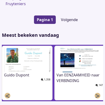
Fruyteniers
Paginering
Pagina 1
Volgende
Volgende
pagina
Meest bekeken vandaag
Guido Dupont
Van EENZAAMHEID naar
1,358
VERBINDING
147
<
>