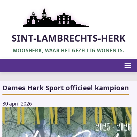
Overslaan
en
naar
de
inhoud
SINT-LAMBRECHTS-HERK
gaan
MOOSHERK, WAAR HET GEZELLIG WONEN IS.
Hoofdnavigatie
Dames Herk Sport officieel kampioen
30 april 2026