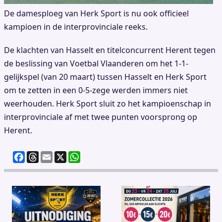
De damesploeg van Herk Sport is nu ook officieel
kampioen in de interprovinciale reeks.
De klachten van Hasselt en titelconcurrent Herent tegen
de beslissing van Voetbal Vlaanderen om het 1-1-
gelijkspel (van 20 maart) tussen Hasselt en Herk Sport
om te zetten in een 0-5-zege werden immers niet
weerhouden. Herk Sport sluit zo het kampioenschap in
interprovinciale af met twee punten voorsprong op
Herent.
F
T
E
X
W
a
h
m
h
c
re
ai
at
e
a
l
s
b
d
A
o
s
p