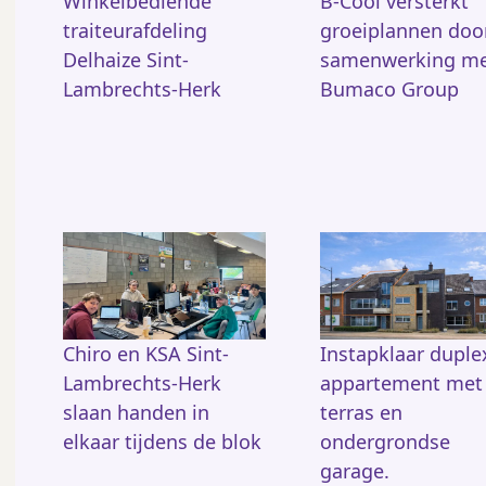
Winkelbediende
B-Cool versterkt
traiteurafdeling
groeiplannen doo
Delhaize Sint-
samenwerking m
Lambrechts-Herk
Bumaco Group
Chiro en KSA Sint-
Instapklaar duple
Lambrechts-Herk
appartement met
slaan handen in
terras en
elkaar tijdens de blok
ondergrondse
garage.