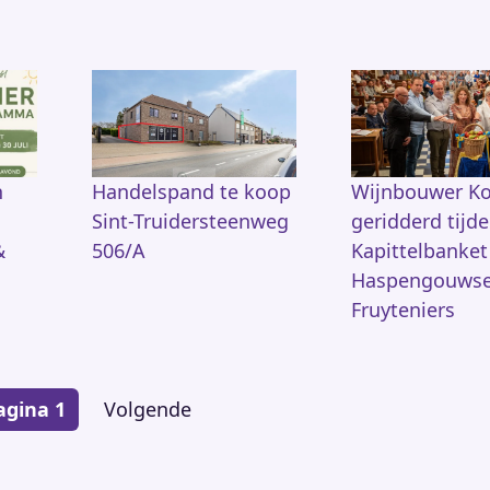
n
Handelspand te koop
Wijnbouwer K
Sint-Truidersteenweg
geridderd tijd
&
506/A
Kapittelbanket
Haspengouws
Fruyteniers
agina 1
Volgende
Volgende
pagina