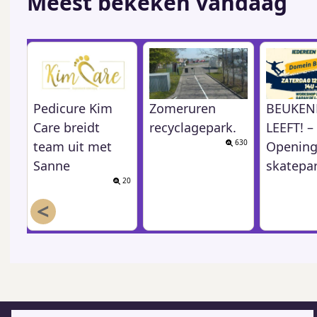
Meest bekeken vandaag
Pedicure Kim
Zomeruren
BEUKEN
Care breidt
recyclagepark.
LEEFT! –
630
team uit met
Opening
Sanne
skatepa
20
<