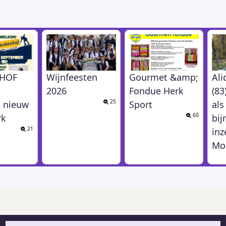
HOF
Wijnfeesten
Gourmet &amp;
Ali
2026
Fondue Herk
(83
25
 nieuw
Sport
als
60
rk
bij
21
inz
Mo