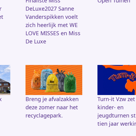
Finaliste Miss
Open Tuinen
r
DeLuxe2027 Sanne
et
Vanderspikken voelt
zich heerlijk met WE
LOVE MISSES en Miss
De Luxe
x
Breng je afvalzakken
Turn-it Vzw zet
deze zomer naar het
kinder- en
recyclagepark.
jeugdturnen s
tien jaar werki