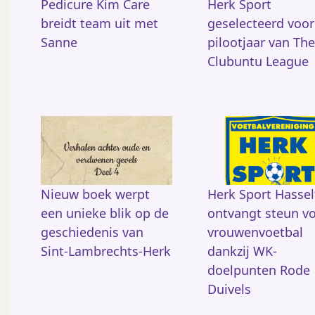
k
Pedicure Kim Care
Herk Sport
breidt team uit met
geselecteerd voor
Sanne
pilootjaar van The
Clubuntu League
Nieuw boek werpt
Herk Sport Hassel
een unieke blik op de
ontvangt steun v
geschiedenis van
vrouwenvoetbal
Sint-Lambrechts-Herk
dankzij WK-
doelpunten Rode
Duivels