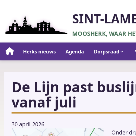
Overslaan
en
SINT-LAM
naar
de
MOOSHERK, WAAR HET
inhoud
gaan
Hoofdnavigatie
Herks nieuws
Agenda
Dorpsraad
De Lijn past busli
vanaf juli
30 april 2026
Onder dr