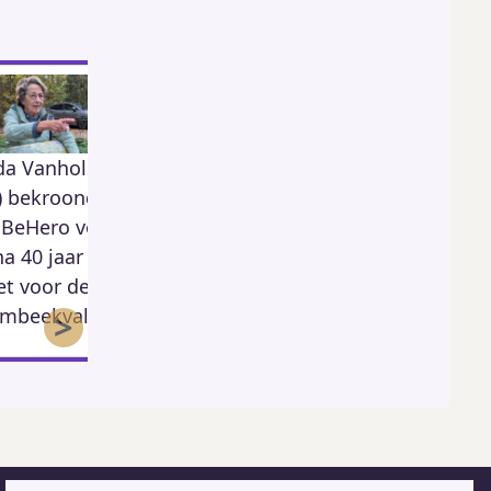
da Vanholst
TC Beukenhof
Gezocht: Aloë
) bekroond
viert kermis
veraplanten
15
 BeHero voor
voor
na 40 jaar
proefproject
et voor de
Madagascar!
50
mbeekvallei
>
350