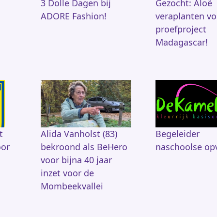
3 Dolle Dagen bij
Gezocht: Aloë
ADORE Fashion!
veraplanten vo
proefproject
Madagascar!
t
Alida Vanholst (83)
Begeleider
oor
bekroond als BeHero
naschoolse op
voor bijna 40 jaar
inzet voor de
Mombeekvallei