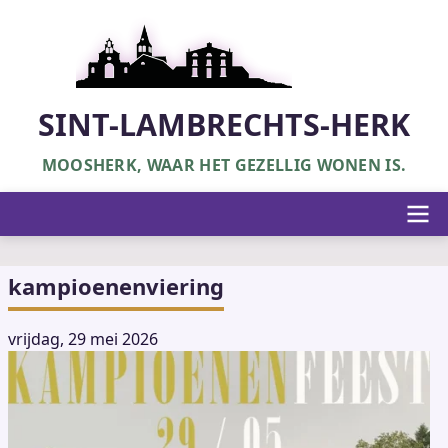
Overslaan
en
naar
de
inhoud
SINT-LAMBRECHTS-HERK
gaan
MOOSHERK, WAAR HET GEZELLIG WONEN IS.
Hoofdnavigatie
kampioenenviering
vrijdag, 29 mei 2026