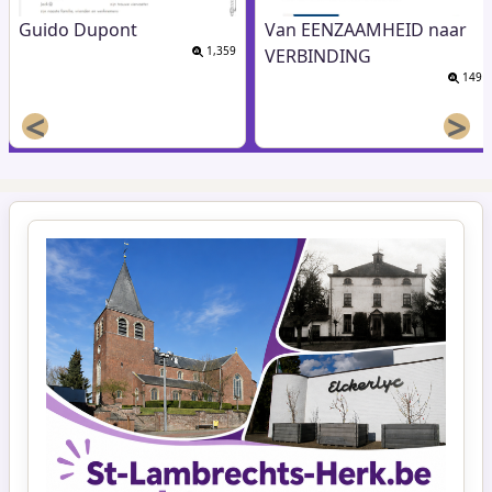
Guido Dupont
Van EENZAAMHEID naar
1,359
VERBINDING
149
<
>