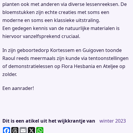
planten ook met anderen via diverse lessenreeksen. De
bloemstukken zijn echte creaties met soms een
moderne en soms een klassieke uitstraling.
Een gedegen kennis van de natuurlijke materialen is
hiervoor vanzelfsprekend cruciaal.
In zijn geboortedorp Kortessem en Guigoven toonde
Raoul reeds meermaals zijn kunde via tentoonstellingen
of demonstratielessen op Flora Hesbania en Ateljee op
zolder.
Een aanrader!
Dit is een atikel uit het wijkkrantje van
winter 2023
F
T
E
X
W