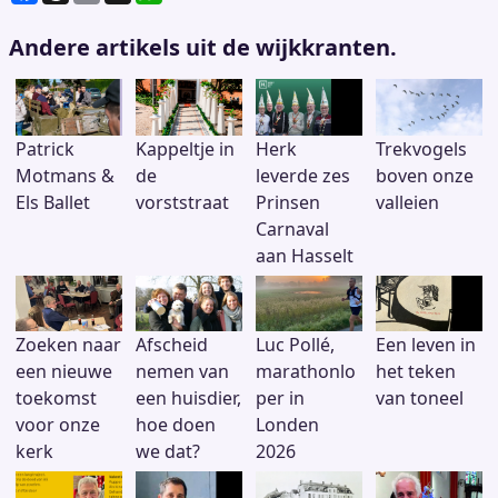
a
h
m
h
c
re
ai
at
Andere artikels uit de wijkkranten.
e
a
l
s
b
d
A
o
s
p
o
p
Patrick
Kappeltje in
Herk
Trekvogels
k
Motmans &
de
leverde zes
boven onze
Els Ballet
vorststraat
Prinsen
valleien
Carnaval
aan Hasselt
Zoeken naar
Afscheid
Luc Pollé,
Een leven in
een nieuwe
nemen van
marathonlo
het teken
toekomst
een huisdier,
per in
van toneel
voor onze
hoe doen
Londen
kerk
we dat?
2026