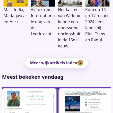
Mali, India,
Vijf oktober,
Het kasteel
Kom op 16
Madagascar
Internationa
van Wideux
en 17 maart
en Herk
le dag van
kende een
2024 eens
de
ongewone
langs bij
Leerkracht
oorlogsbuit
Rita, Frans
in de 15de
en Raoul
eeuw
Meer wijkartikels laden
Meest bekeken vandaag