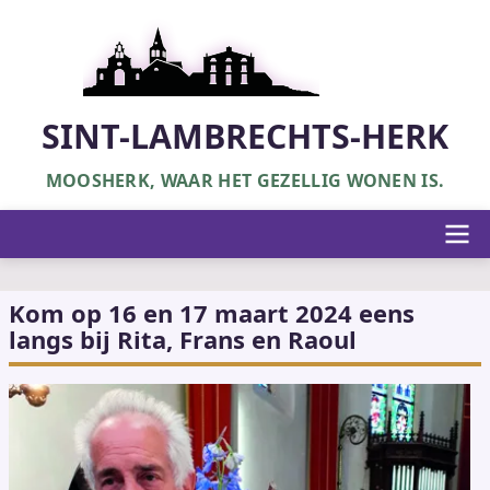
Overslaan
en
naar
de
inhoud
SINT-LAMBRECHTS-HERK
gaan
MOOSHERK, WAAR HET GEZELLIG WONEN IS.
Hoofdnavigatie
Kom op 16 en 17 maart 2024 eens
langs bij Rita, Frans en Raoul