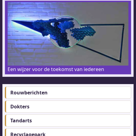
Een wijzer voor de toekomst van iedereen
Rouwberichten
Footer-
menu
Dokters
Tandarts
Recyclagepark