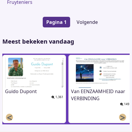
Fruyteniers
Paginering
Pagina 1
Volgende
Volgende
pagina
Meest bekeken vandaag
Guido Dupont
Van EENZAAMHEID naar
1,361
VERBINDING
149
<
>