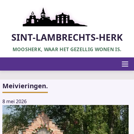
Overslaan
en
naar
de
inhoud
SINT-LAMBRECHTS-HERK
gaan
MOOSHERK, WAAR HET GEZELLIG WONEN IS.
Hoofdnavigatie
Meivieringen.
8 mei 2026