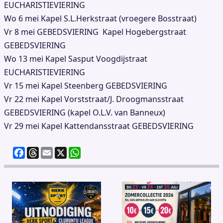
EUCHARISTIEVIERING
Wo 6 mei Kapel S.L.Herkstraat (vroegere Bosstraat)
Vr 8 mei GEBEDSVIERING Kapel Hogebergstraat
GEBEDSVIERING
Wo 13 mei Kapel Sasput Voogdijstraat
EUCHARISTIEVIERING
Vr 15 mei Kapel Steenberg GEBEDSVIERING
Vr 22 mei Kapel Vorststraat/J. Droogmansstraat
GEBEDSVIERING (kapel O.L.V. van Banneux)
Vr 29 mei Kapel Kattendansstraat GEBEDSVIERING
F
T
E
X
W
a
h
m
h
c
re
ai
at
e
a
l
s
b
d
A
o
s
p
o
p