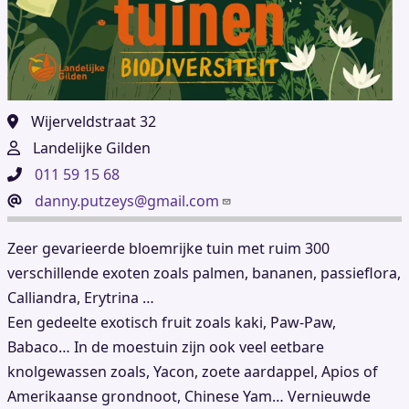
Wijerveldstraat 32
Landelijke Gilden
011 59 15 68
danny.putzeys@gmail.com
Zeer gevarieerde bloemrijke tuin met ruim 300
verschillende exoten zoals palmen, bananen, passieflora,
Calliandra, Erytrina …
Een gedeelte exotisch fruit zoals kaki, Paw-Paw,
Babaco… In de moestuin zijn ook veel eetbare
knolgewassen zoals, Yacon, zoete aardappel, Apios of
Amerikaanse grondnoot, Chinese Yam… Vernieuwde