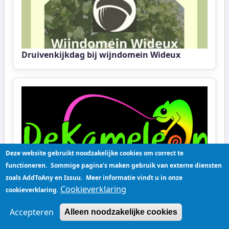
Druivenkijkdag bij wijndomein Wideux
Deze website gebruikt noodzakelijke cookies om correct te
functioneren.
Sommige pagina's maken gebruik van externe diensten
zoals AddToAny en Issuu.
Meer informatie vindt u in onze
Cookieverklaring
Begeleider naschoolse opvang
cookieverklaring.
Accepteren
Alleen noodzakelijke cookies