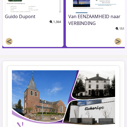
Guido Dupont
Van EENZAAMHEID naar
1,364
VERBINDING
151
<
>