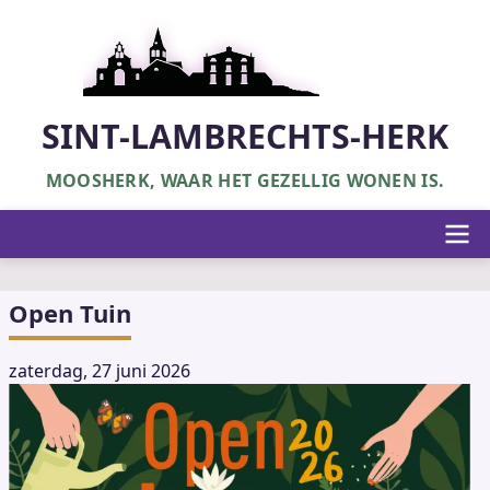
Overslaan
en
naar
de
inhoud
SINT-LAMBRECHTS-HERK
gaan
MOOSHERK, WAAR HET GEZELLIG WONEN IS.
Hoofdnavigatie
Open Tuin
zaterdag, 27 juni 2026