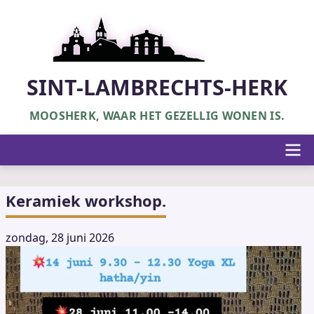
Overslaan
en
naar
de
inhoud
SINT-LAMBRECHTS-HERK
gaan
MOOSHERK, WAAR HET GEZELLIG WONEN IS.
Hoofdnavigatie
Keramiek workshop.
zondag, 28 juni 2026