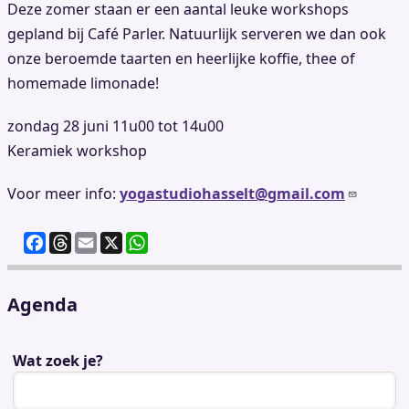
Deze zomer staan er een aantal leuke workshops
gepland bij Café Parler. Natuurlijk serveren we dan ook
onze beroemde taarten en heerlijke koffie, thee of
homemade limonade!
zondag 28 juni 11u00 tot 14u00
Keramiek workshop
Voor meer info:
yogastudiohasselt@gmail.com
F
T
E
X
W
a
h
m
h
c
re
ai
at
e
a
l
s
Agenda
b
d
A
o
s
p
Wat zoek je?
o
p
k