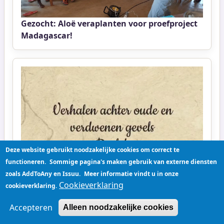
Gezocht: Aloë veraplanten voor proefproject
Madagascar!
Deze website gebruikt noodzakelijke cookies om correct te
functioneren.
Sommige pagina's maken gebruik van externe diensten
Nieuw boek werpt een unieke blik op de
zoals AddToAny en Issuu.
Meer informatie vindt u in onze
geschiedenis van Sint-Lambrechts-Herk
Cookieverklaring
cookieverklaring.
Accepteren
Alleen noodzakelijke cookies