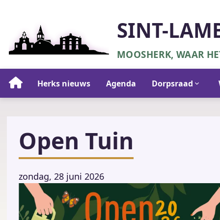
Overslaan
en
SINT-LAM
naar
de
MOOSHERK, WAAR HET
inhoud
gaan
Hoofdnavigatie
Herks nieuws
Agenda
Dorpsraad
Open Tuin
zondag, 28 juni 2026