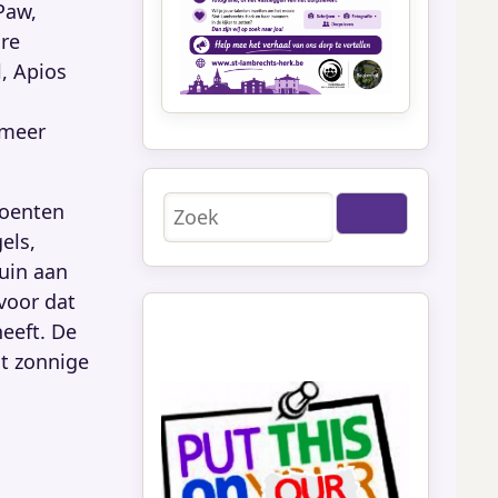
Paw,
are
, Apios
 meer
Zoeken
roenten
els,
uin aan
voor dat
heeft. De
t zonnige