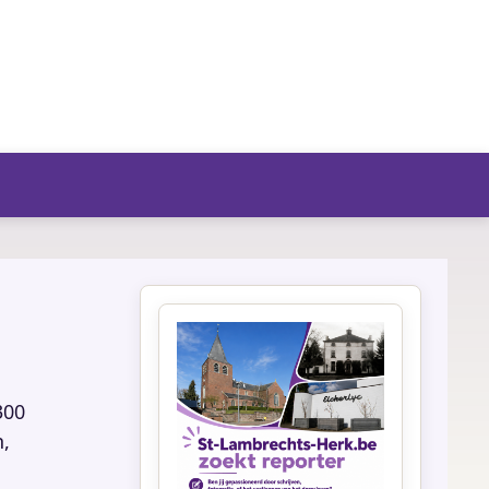
fo/agenda
300
n,