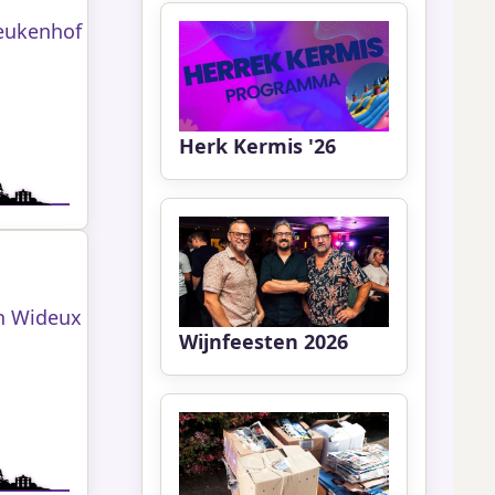
Beukenhof
Herk Kermis '26
n Wideux
Wijnfeesten 2026