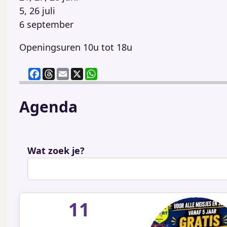
5, 26 juli
6 september
Openingsuren 10u tot 18u
F
T
E
X
W
a
h
m
h
c
re
ai
at
Agenda
e
a
l
s
b
d
A
o
s
p
o
p
Wat zoek je?
k
11