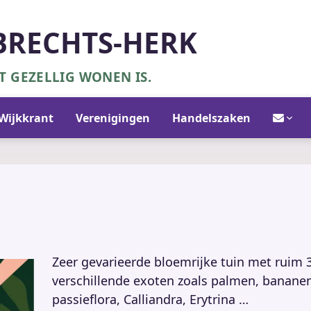
BRECHTS-HERK
 GEZELLIG WONEN IS.
Contact/in
Wijkkrant
Verenigingen
Handelszaken
Zeer gevarieerde bloemrijke tuin met ruim 
verschillende exoten zoals palmen, banane
passieflora, Calliandra, Erytrina …