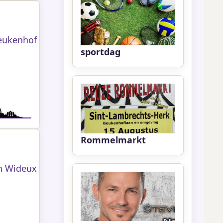
Beukenhof
sportdag
Rommelmarkt
n Wideux